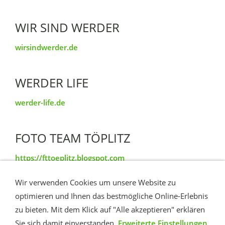
WIR SIND WERDER
wirsindwerder.de
WERDER LIFE
werder-life.de
FOTO TEAM TÖPLITZ
https://fttoeplitz.blogspot.com
Wir verwenden Cookies um unsere Website zu
TÖPLITZ IM VIDEO
optimieren und Ihnen das bestmögliche Online-Erlebnis
zu bieten. Mit dem Klick auf "Alle akzeptieren" erklären
YouTube Insel Töplitz
Sie sich damit einverstanden.
Erweiterte Einstellungen